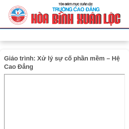
Bỏ
qua
nội
dung
Giáo trình: Xử lý sự cố phần mềm – Hệ
Cao Đẳng