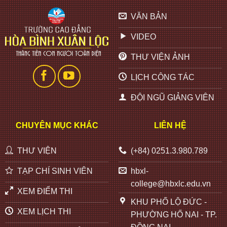
VĂN BẢN
VIDEO
THƯ VIỆN ẢNH
LỊCH CÔNG TÁC
ĐỘI NGŨ GIẢNG VIÊN
CHUYÊN MỤC KHÁC
LIÊN HỆ
THƯ VIỆN
(+84) 0251.3.980.789
TẠP CHÍ SINH VIÊN
hbxl-
college@hbxlc.edu.vn
XEM ĐIỂM THI
KHU PHỐ LỘ ĐỨC -
XEM LỊCH THI
PHƯỜNG HỐ NAI - TP.