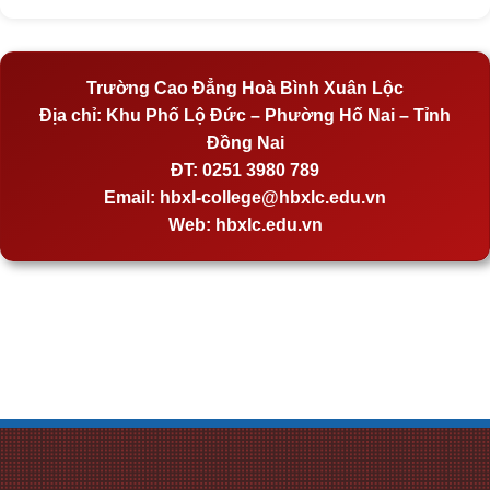
Trường Cao Đẳng Hoà Bình Xuân Lộc
Địa chỉ:
Khu Phố Lộ Đức – Phường Hố Nai – Tỉnh
Đồng Nai
ĐT:
0251 3980 789
Email:
hbxl-college@hbxlc.edu.vn
Web:
hbxlc.edu.vn