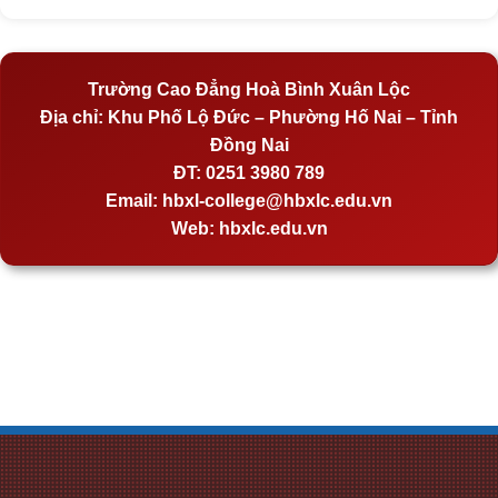
Trường Cao Đẳng Hoà Bình Xuân Lộc
Địa chỉ:
Khu Phố Lộ Đức – Phường Hố Nai – Tỉnh
Đồng Nai
ĐT:
0251 3980 789
Email:
hbxl-college@hbxlc.edu.vn
Web:
hbxlc.edu.vn