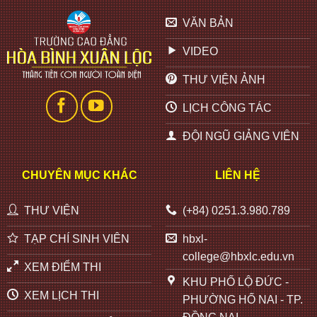
VĂN BẢN
VIDEO
THƯ VIỆN ẢNH
LỊCH CÔNG TÁC
ĐỘI NGŨ GIẢNG VIÊN
CHUYÊN MỤC KHÁC
LIÊN HỆ
THƯ VIỆN
(+84) 0251.3.980.789
TẠP CHÍ SINH VIÊN
hbxl-
college@hbxlc.edu.vn
XEM ĐIỂM THI
KHU PHỐ LỘ ĐỨC -
XEM LỊCH THI
PHƯỜNG HỐ NAI - TP.