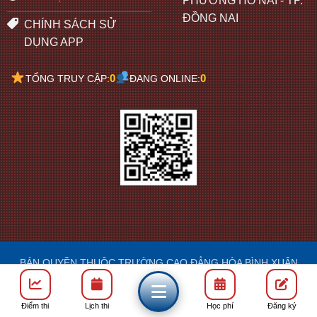
PHƯỜNG HỐ NAI - TP.
ĐỒNG NAI
CHÍNH SÁCH SỬ
DỤNG APP
0
0
TỔNG TRUY CẬP:
ĐANG ONLINE:
BẢN QUYỀN THUỘC TRƯỜNG CAO ĐẲNG HÒA BÌNH XUÂN
LỘC
DESIGN: FRANCIS
Điểm thi
Lịch thi
Học phí
Đăng ký