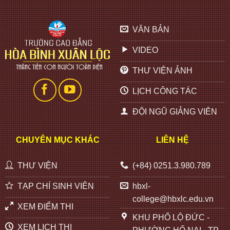
VĂN BẢN
VIDEO
THƯ VIỆN ẢNH
LỊCH CÔNG TÁC
ĐỘI NGŨ GIẢNG VIÊN
CHUYÊN MỤC KHÁC
LIÊN HỆ
THƯ VIỆN
(+84) 0251.3.980.789
TẠP CHÍ SINH VIÊN
hbxl-
college@hbxlc.edu.vn
XEM ĐIỂM THI
KHU PHỐ LỘ ĐỨC -
XEM LỊCH THI