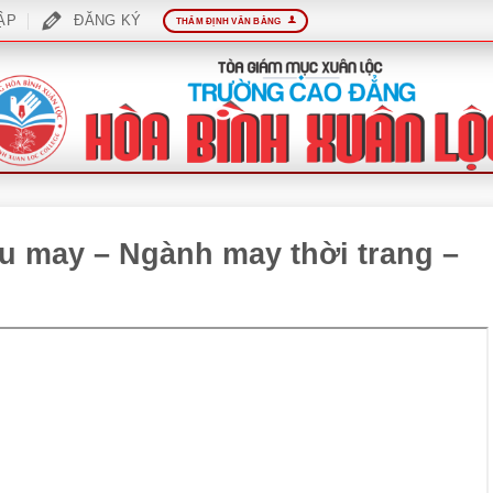
ẬP
ĐĂNG KÝ
THẨM ĐỊNH VĂN BẰNG
iệu may – Ngành may thời trang –