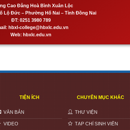
ng Cao Đẳng Hoà Bình Xuân Lộc
 Lộ Đức – Phường Hố Nai – Tỉnh Đồng Nai
ĐT:
0251 3980 789
ail:
hbxl-college@hbxlc.edu.vn
Web:
hbxlc.edu.vn
TIỆN ÍCH
CHUYÊN MỤC KHÁC
VĂN BẢN
THƯ VIỆN
VIDEO
TẠP CHÍ SINH VIÊN