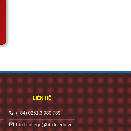
LIÊN HỆ
(+84) 0251.3.980.789
hbxl-college@hbxlc.edu.vn