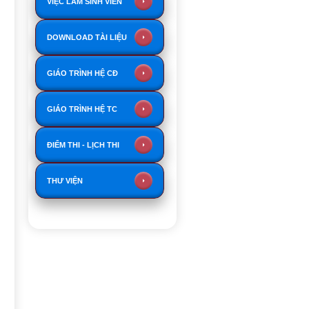
VIỆC LÀM SINH VIÊN
DOWNLOAD TÀI LIỆU
GIÁO TRÌNH HỆ CĐ
GIÁO TRÌNH HỆ TC
ĐIỂM THI - LỊCH THI
THƯ VIỆN