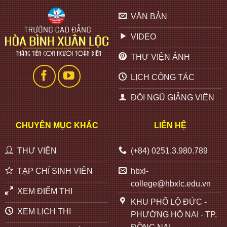
VĂN BẢN
VIDEO
THƯ VIỆN ẢNH
LỊCH CÔNG TÁC
ĐỘI NGŨ GIẢNG VIÊN
CHUYÊN MỤC KHÁC
LIÊN HỆ
THƯ VIỆN
(+84) 0251.3.980.789
TẠP CHÍ SINH VIÊN
hbxl-
college@hbxlc.edu.vn
XEM ĐIỂM THI
KHU PHỐ LỘ ĐỨC -
XEM LỊCH THI
PHƯỜNG HỐ NAI - TP.