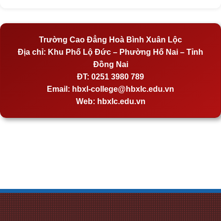
Trường Cao Đẳng Hoà Bình Xuân Lộc
Địa chỉ:
Khu Phố Lộ Đức – Phường Hố Nai – Tỉnh
Đồng Nai
ĐT:
0251 3980 789
Email:
hbxl-college@hbxlc.edu.vn
Web:
hbxlc.edu.vn