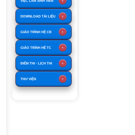
VIỆC LÀM SINH VIÊN
DOWNLOAD TÀI LIỆU
GIÁO TRÌNH HỆ CĐ
GIÁO TRÌNH HỆ TC
ĐIỂM THI - LỊCH THI
THƯ VIỆN