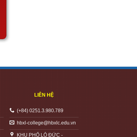
LIÊN HỆ
(+84) 0251.3.980.789
hbxl-college@hbxlc.edu.vn
KHU PHỐ LỘ ĐỨC -