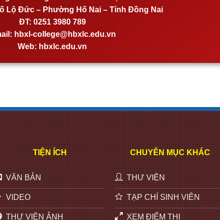
 Lộ Đức – Phường Hố Nai – Tỉnh Đồng Nai
ĐT:
0251 3980 789
ail:
hbxl-college@hbxlc.edu.vn
Web:
hbxlc.edu.vn
TIỆN ÍCH
CHUYÊN MỤC KHÁC
VĂN BẢN
THƯ VIỆN
VIDEO
TẠP CHÍ SINH VIÊN
THƯ VIỆN ẢNH
XEM ĐIỂM THI