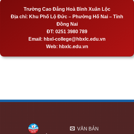
Trường Cao Đẳng Hoà Bình Xuân Lộc
Địa chỉ:
Khu Phố Lộ Đức – Phường Hố Nai – Tỉnh
Đồng Nai
ĐT:
0251 3980 789
Email:
hbxl-college@hbxlc.edu.vn
Web:
hbxlc.edu.vn
VĂN BẢN