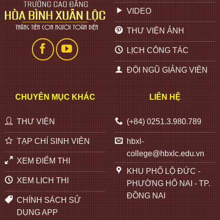
VIDEO
THƯ VIỆN ẢNH
LỊCH CÔNG TÁC
ĐỘI NGŨ GIẢNG VIÊN
CHUYÊN MỤC KHÁC
LIÊN HỆ
THƯ VIỆN
(+84) 0251.3.980.789
TẠP CHÍ SINH VIÊN
hbxl-
college@hbxlc.edu.vn
XEM ĐIỂM THI
KHU PHỐ LỘ ĐỨC -
XEM LỊCH THI
PHƯỜNG HỐ NAI - TP.
ĐỒNG NAI
CHÍNH SÁCH SỬ
DỤNG APP