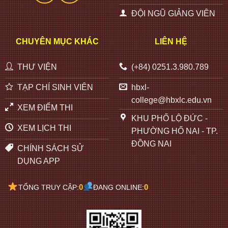
ĐỘI NGŨ GIẢNG VIÊN
CHUYÊN MỤC KHÁC
LIÊN HỆ
THƯ VIỆN
(+84) 0251.3.980.789
TẠP CHÍ SINH VIÊN
hbxl-
college@hbxlc.edu.vn
XEM ĐIỂM THI
KHU PHỐ LỘ ĐỨC -
XEM LỊCH THI
PHƯỜNG HỐ NAI - TP.
ĐỒNG NAI
CHÍNH SÁCH SỬ
DỤNG APP
0
0
TỔNG TRUY CẬP:
ĐANG ONLINE: