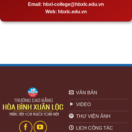
Email:
hbxl-college@hbxlc.edu.vn
Web:
hbxlc.edu.vn
VĂN BẢN
VIDEO
THƯ VIỆN ẢNH
LỊCH CÔNG TÁC