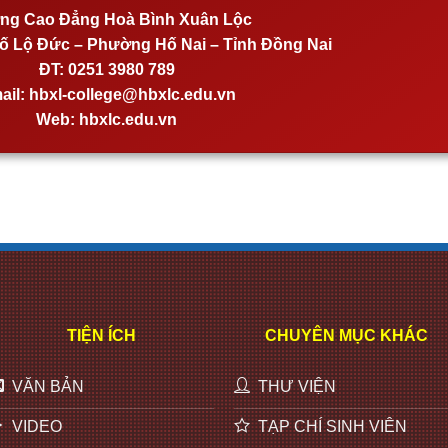
ng Cao Đẳng Hoà Bình Xuân Lộc
 Lộ Đức – Phường Hố Nai – Tỉnh Đồng Nai
ĐT:
0251 3980 789
ail:
hbxl-college@hbxlc.edu.vn
Web:
hbxlc.edu.vn
TIỆN ÍCH
CHUYÊN MỤC KHÁC
VĂN BẢN
THƯ VIỆN
VIDEO
TẠP CHÍ SINH VIÊN