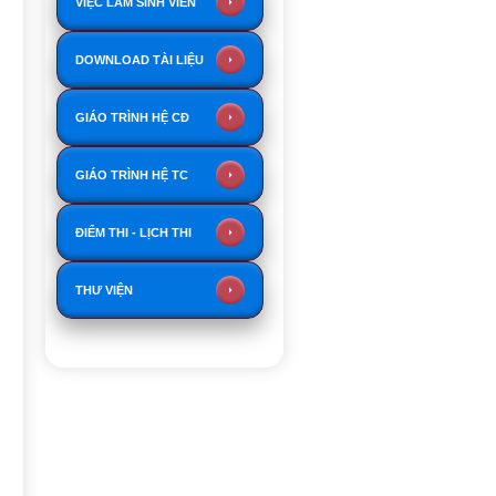
VIỆC LÀM SINH VIÊN
DOWNLOAD TÀI LIỆU
GIÁO TRÌNH HỆ CĐ
GIÁO TRÌNH HỆ TC
ĐIỂM THI - LỊCH THI
THƯ VIỆN