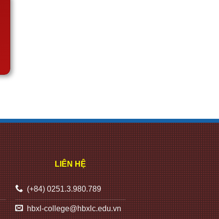
LIÊN HỆ
(+84) 0251.3.980.789
hbxl-college@hbxlc.edu.vn