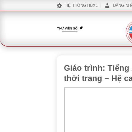
Bỏ
HỆ THỐNG HBXL
ĐĂNG NH
qua
nội
dung
THƯ VIỆN SỐ
Giáo trình: Tiến
thời trang – Hệ c