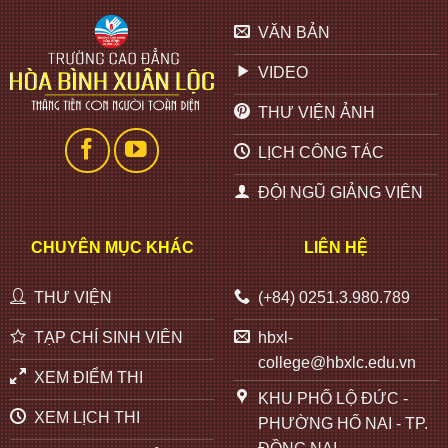
VĂN BẢN
VIDEO
THƯ VIỆN ẢNH
LỊCH CÔNG TÁC
ĐỘI NGŨ GIẢNG VIÊN
CHUYÊN MỤC KHÁC
LIÊN HỆ
THƯ VIỆN
(+84) 0251.3.980.789
TẠP CHÍ SINH VIÊN
hbxl-
college@hbxlc.edu.vn
XEM ĐIỂM THI
KHU PHỐ LỘ ĐỨC -
XEM LỊCH THI
PHƯỜNG HỐ NAI - TP.