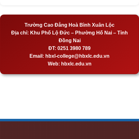
Trường Cao Đẳng Hoà Bình Xuân Lộc
Địa chỉ:
Khu Phố Lộ Đức – Phường Hố Nai – Tỉnh
Đồng Nai
ĐT:
0251 3980 789
Email:
hbxl-college@hbxlc.edu.vn
Web:
hbxlc.edu.vn