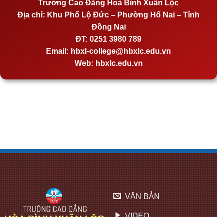
Trường Cao Đẳng Hoà Bình Xuân Lộc
Địa chỉ:
Khu Phố Lộ Đức – Phường Hố Nai – Tỉnh
Đồng Nai
ĐT:
0251 3980 789
Email:
hbxl-college@hbxlc.edu.vn
Web:
hbxlc.edu.vn
VĂN BẢN
VIDEO