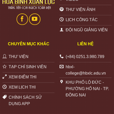
THƯ VIỆN ẢNH
LỊCH CÔNG TÁC
ĐỘI NGŨ GIẢNG VIÊN
CHUYÊN MỤC KHÁC
LIÊN HỆ
THƯ VIỆN
(+84) 0251.3.980.789
TẠP CHÍ SINH VIÊN
hbxl-
college@hbxlc.edu.vn
XEM ĐIỂM THI
KHU PHỐ LỘ ĐỨC -
XEM LỊCH THI
PHƯỜNG HỐ NAI - TP.
ĐỒNG NAI
CHÍNH SÁCH SỬ
DỤNG APP