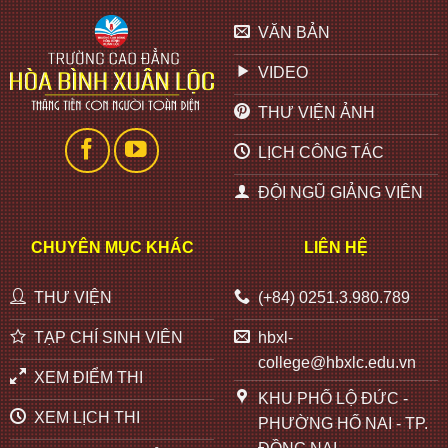
VĂN BẢN
VIDEO
THƯ VIỆN ẢNH
LỊCH CÔNG TÁC
ĐỘI NGŨ GIẢNG VIÊN
CHUYÊN MỤC KHÁC
LIÊN HỆ
THƯ VIỆN
(+84) 0251.3.980.789
TẠP CHÍ SINH VIÊN
hbxl-
college@hbxlc.edu.vn
XEM ĐIỂM THI
KHU PHỐ LỘ ĐỨC -
XEM LỊCH THI
PHƯỜNG HỐ NAI - TP.