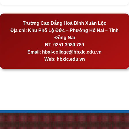
Trường Cao Đẳng Hoà Bình Xuân Lộc
Địa chỉ:
Khu Phố Lộ Đức – Phường Hố Nai – Tỉnh
Đồng Nai
ĐT:
0251 3980 789
Email:
hbxl-college@hbxlc.edu.vn
Web:
hbxlc.edu.vn