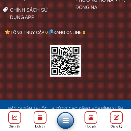
PHƯỜNG HỐ NAI - TP.
ĐỒNG NAI
CHÍNH SÁCH SỬ
DỤNG APP
0
0
TỔNG TRUY CẬP:
ĐANG ONLINE:
BẢN QUYỀN THUỘC TRƯỜNG CAO ĐẲNG HÒA BÌNH XUÂN
LỘC
DESIGN: FRANCIS
Điểm thi
Lịch thi
Học phí
Đăng ký