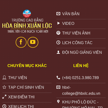
VĂN BẢN
VIDEO
THƯ VIỆN ẢNH
LỊCH CÔNG TÁC
ĐỘI NGŨ GIẢNG VIÊN
CHUYÊN MỤC KHÁC
LIÊN HỆ
THƯ VIỆN
(+84) 0251.3.980.789
TẠP CHÍ SINH VIÊN
hbxl-
college@hbxlc.edu.vn
XEM ĐIỂM THI
KHU PHỐ LỘ ĐỨC -
XEM LỊCH THI