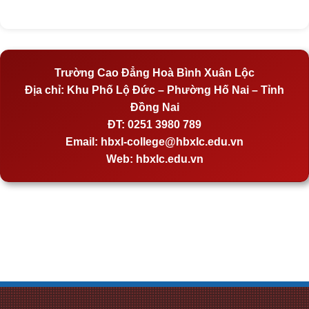
Trường Cao Đẳng Hoà Bình Xuân Lộc
Địa chỉ:
Khu Phố Lộ Đức – Phường Hố Nai – Tỉnh
Đồng Nai
ĐT:
0251 3980 789
Email:
hbxl-college@hbxlc.edu.vn
Web:
hbxlc.edu.vn