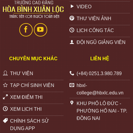
VIDEO
THƯ VIỆN ẢNH
LỊCH CÔNG TÁC
ĐỘI NGŨ GIẢNG VIÊN
CHUYÊN MỤC KHÁC
LIÊN HỆ
THƯ VIỆN
(+84) 0251.3.980.789
TẠP CHÍ SINH VIÊN
hbxl-
college@hbxlc.edu.vn
XEM ĐIỂM THI
KHU PHỐ LỘ ĐỨC -
XEM LỊCH THI
PHƯỜNG HỐ NAI - TP.
ĐỒNG NAI
CHÍNH SÁCH SỬ
DỤNG APP