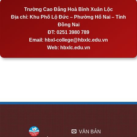
Trường Cao Đẳng Hoà Bình Xuân Lộc
Địa chỉ:
Khu Phố Lộ Đức – Phường Hố Nai – Tỉnh
Đồng Nai
ĐT:
0251 3980 789
Email:
hbxl-college@hbxlc.edu.vn
Web:
hbxlc.edu.vn
VĂN BẢN