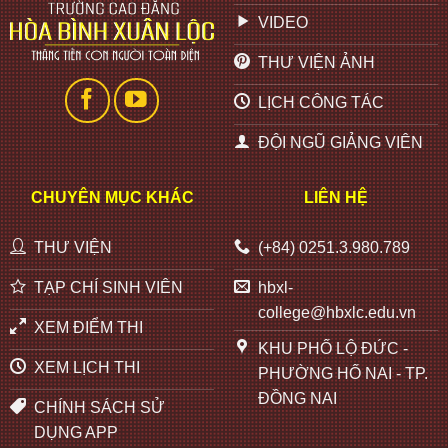
VIDEO
THƯ VIỆN ẢNH
LỊCH CÔNG TÁC
ĐỘI NGŨ GIẢNG VIÊN
CHUYÊN MỤC KHÁC
LIÊN HỆ
THƯ VIỆN
(+84) 0251.3.980.789
TẠP CHÍ SINH VIÊN
hbxl-
college@hbxlc.edu.vn
XEM ĐIỂM THI
KHU PHỐ LỘ ĐỨC -
XEM LỊCH THI
PHƯỜNG HỐ NAI - TP.
ĐỒNG NAI
CHÍNH SÁCH SỬ
DỤNG APP