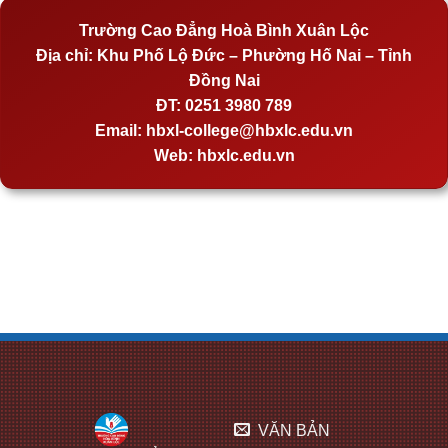
Trường Cao Đẳng Hoà Bình Xuân Lộc
Địa chỉ:
Khu Phố Lộ Đức – Phường Hố Nai – Tỉnh
Đồng Nai
ĐT:
0251 3980 789
Email:
hbxl-college@hbxlc.edu.vn
Web:
hbxlc.edu.vn
VĂN BẢN