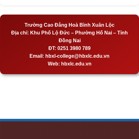
Trường Cao Đẳng Hoà Bình Xuân Lộc
Địa chỉ:
Khu Phố Lộ Đức – Phường Hố Nai – Tỉnh
Đồng Nai
ĐT:
0251 3980 789
Email:
hbxl-college@hbxlc.edu.vn
Web:
hbxlc.edu.vn