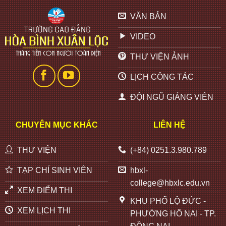
VĂN BẢN
VIDEO
THƯ VIỆN ẢNH
LỊCH CÔNG TÁC
ĐỘI NGŨ GIẢNG VIÊN
CHUYÊN MỤC KHÁC
LIÊN HỆ
THƯ VIỆN
(+84) 0251.3.980.789
TẠP CHÍ SINH VIÊN
hbxl-
college@hbxlc.edu.vn
XEM ĐIỂM THI
KHU PHỐ LỘ ĐỨC -
XEM LỊCH THI
PHƯỜNG HỐ NAI - TP.