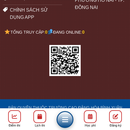
PHƯỜNG HỐ NAI - TP.
ĐỒNG NAI
CHÍNH SÁCH SỬ
DỤNG APP
0
0
TỔNG TRUY CẬP:
ĐANG ONLINE:
BẢN QUYỀN THUỘC TRƯỜNG CAO ĐẲNG HÒA BÌNH XUÂN
LỘC
DESIGN: FRANCIS
Điểm thi
Lịch thi
Học phí
Đăng ký