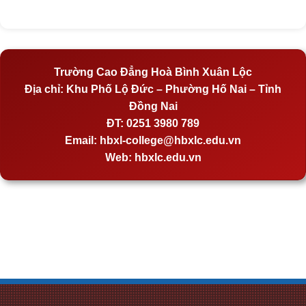
Trường Cao Đẳng Hoà Bình Xuân Lộc
Địa chỉ:
Khu Phố Lộ Đức – Phường Hố Nai – Tỉnh
Đồng Nai
ĐT:
0251 3980 789
Email:
hbxl-college@hbxlc.edu.vn
Web:
hbxlc.edu.vn