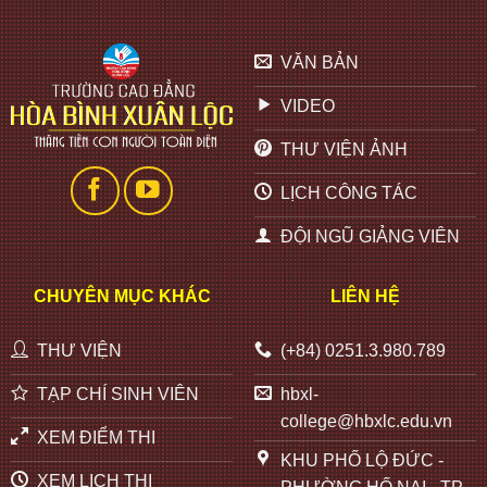
VĂN BẢN
VIDEO
THƯ VIỆN ẢNH
LỊCH CÔNG TÁC
ĐỘI NGŨ GIẢNG VIÊN
CHUYÊN MỤC KHÁC
LIÊN HỆ
THƯ VIỆN
(+84) 0251.3.980.789
TẠP CHÍ SINH VIÊN
hbxl-
college@hbxlc.edu.vn
XEM ĐIỂM THI
KHU PHỐ LỘ ĐỨC -
XEM LỊCH THI