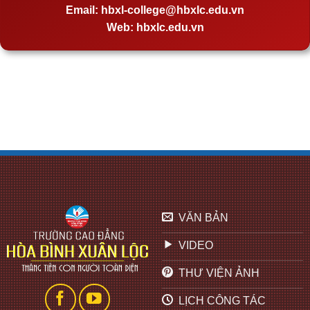
Email:
hbxl-college@hbxlc.edu.vn
Web:
hbxlc.edu.vn
VĂN BẢN
VIDEO
THƯ VIỆN ẢNH
LỊCH CÔNG TÁC