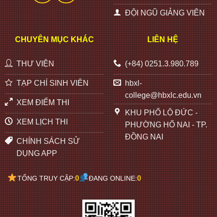
ĐỘI NGŨ GIẢNG VIÊN
CHUYÊN MỤC KHÁC
LIÊN HỆ
THƯ VIỆN
(+84) 0251.3.980.789
TẠP CHÍ SINH VIÊN
hbxl-
college@hbxlc.edu.vn
XEM ĐIỂM THI
KHU PHỐ LỘ ĐỨC -
XEM LỊCH THI
PHƯỜNG HỐ NAI - TP.
ĐỒNG NAI
CHÍNH SÁCH SỬ
DỤNG APP
0
0
TỔNG TRUY CẬP:
ĐANG ONLINE: