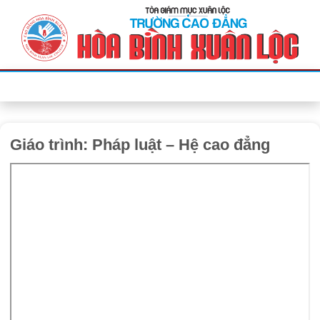
Bỏ
qua
nội
dung
Giáo trình: Pháp luật – Hệ cao đẳng