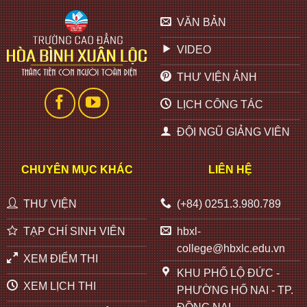
VĂN BẢN
VIDEO
THƯ VIỆN ẢNH
LỊCH CÔNG TÁC
ĐỘI NGŨ GIẢNG VIÊN
CHUYÊN MỤC KHÁC
LIÊN HỆ
THƯ VIỆN
(+84) 0251.3.980.789
TẠP CHÍ SINH VIÊN
hbxl-
college@hbxlc.edu.vn
XEM ĐIỂM THI
KHU PHỐ LỘ ĐỨC -
XEM LỊCH THI
PHƯỜNG HỐ NAI - TP.