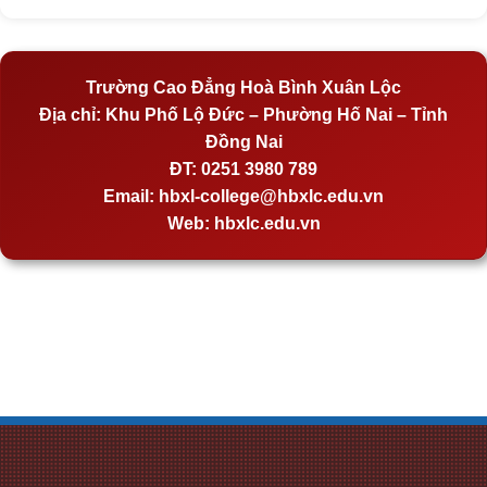
Trường Cao Đẳng Hoà Bình Xuân Lộc
Địa chỉ:
Khu Phố Lộ Đức – Phường Hố Nai – Tỉnh
Đồng Nai
ĐT:
0251 3980 789
Email:
hbxl-college@hbxlc.edu.vn
Web:
hbxlc.edu.vn