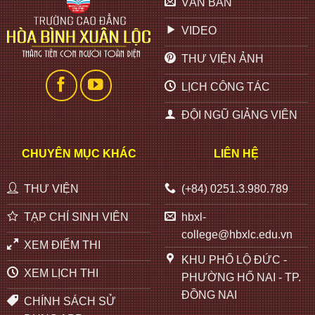
VĂN BẢN
VIDEO
THƯ VIỆN ẢNH
LỊCH CÔNG TÁC
ĐỘI NGŨ GIẢNG VIÊN
CHUYÊN MỤC KHÁC
LIÊN HỆ
THƯ VIỆN
(+84) 0251.3.980.789
TẠP CHÍ SINH VIÊN
hbxl-
college@hbxlc.edu.vn
XEM ĐIỂM THI
KHU PHỐ LỘ ĐỨC -
XEM LỊCH THI
PHƯỜNG HỐ NAI - TP.
ĐỒNG NAI
CHÍNH SÁCH SỬ