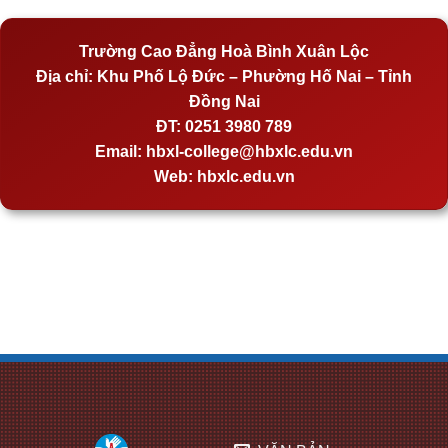
Trường Cao Đẳng Hoà Bình Xuân Lộc
Địa chỉ:
Khu Phố Lộ Đức – Phường Hố Nai – Tỉnh
Đồng Nai
ĐT:
0251 3980 789
Email:
hbxl-college@hbxlc.edu.vn
Web:
hbxlc.edu.vn