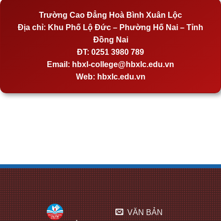
Trường Cao Đẳng Hoà Bình Xuân Lộc
Địa chỉ:
Khu Phố Lộ Đức – Phường Hố Nai – Tỉnh
Đồng Nai
ĐT:
0251 3980 789
Email:
hbxl-college@hbxlc.edu.vn
Web:
hbxlc.edu.vn
VĂN BẢN