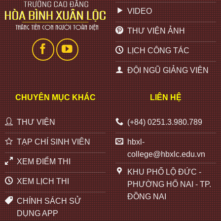
VIDEO
THƯ VIỆN ẢNH
LỊCH CÔNG TÁC
ĐỘI NGŨ GIẢNG VIÊN
CHUYÊN MỤC KHÁC
LIÊN HỆ
THƯ VIỆN
(+84) 0251.3.980.789
TẠP CHÍ SINH VIÊN
hbxl-
college@hbxlc.edu.vn
XEM ĐIỂM THI
KHU PHỐ LỘ ĐỨC -
XEM LỊCH THI
PHƯỜNG HỐ NAI - TP.
ĐỒNG NAI
CHÍNH SÁCH SỬ
DỤNG APP