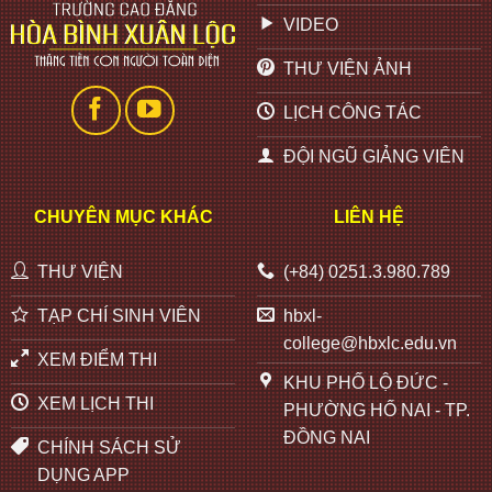
VIDEO
THƯ VIỆN ẢNH
LỊCH CÔNG TÁC
ĐỘI NGŨ GIẢNG VIÊN
CHUYÊN MỤC KHÁC
LIÊN HỆ
THƯ VIỆN
(+84) 0251.3.980.789
TẠP CHÍ SINH VIÊN
hbxl-
college@hbxlc.edu.vn
XEM ĐIỂM THI
KHU PHỐ LỘ ĐỨC -
XEM LỊCH THI
PHƯỜNG HỐ NAI - TP.
ĐỒNG NAI
CHÍNH SÁCH SỬ
DỤNG APP