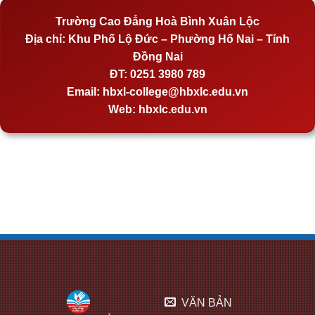
Trường Cao Đẳng Hoà Bình Xuân Lộc
Địa chỉ:
Khu Phố Lộ Đức – Phường Hố Nai – Tỉnh
Đồng Nai
ĐT:
0251 3980 789
Email:
hbxl-college@hbxlc.edu.vn
Web:
hbxlc.edu.vn
VĂN BẢN