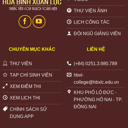
THƯ VIỆN ẢNH
LỊCH CÔNG TÁC
ĐỘI NGŨ GIẢNG VIÊN
CHUYÊN MỤC KHÁC
LIÊN HỆ
THƯ VIỆN
(+84) 0251.3.980.789
TẠP CHÍ SINH VIÊN
hbxl-
college@hbxlc.edu.vn
XEM ĐIỂM THI
KHU PHỐ LỘ ĐỨC -
XEM LỊCH THI
PHƯỜNG HỐ NAI - TP.
ĐỒNG NAI
CHÍNH SÁCH SỬ
DỤNG APP