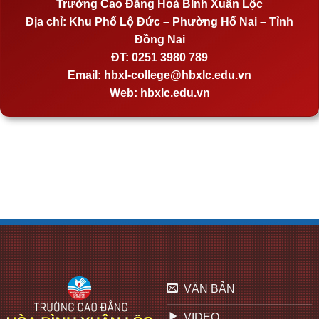
Trường Cao Đẳng Hoà Bình Xuân Lộc
Địa chỉ:
Khu Phố Lộ Đức – Phường Hố Nai – Tỉnh
Đồng Nai
ĐT:
0251 3980 789
Email:
hbxl-college@hbxlc.edu.vn
Web:
hbxlc.edu.vn
VĂN BẢN
VIDEO