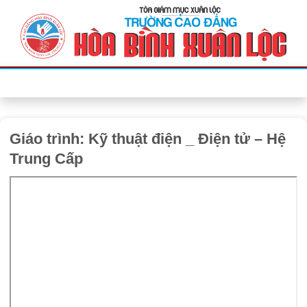
Bỏ
qua
nội
dung
Giáo trình: Kỹ thuật điện _ Điện tử – Hệ
Trung Cấp