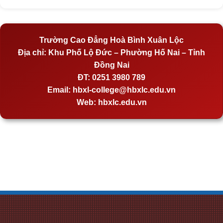
Trường Cao Đẳng Hoà Bình Xuân Lộc
Địa chỉ:
Khu Phố Lộ Đức – Phường Hố Nai – Tỉnh
Đồng Nai
ĐT:
0251 3980 789
Email:
hbxl-college@hbxlc.edu.vn
Web:
hbxlc.edu.vn