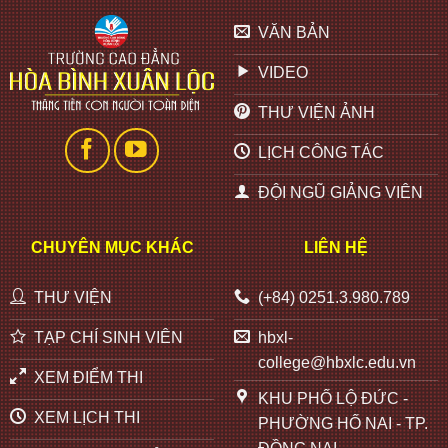
VĂN BẢN
VIDEO
THƯ VIỆN ẢNH
LỊCH CÔNG TÁC
ĐỘI NGŨ GIẢNG VIÊN
CHUYÊN MỤC KHÁC
LIÊN HỆ
THƯ VIỆN
(+84) 0251.3.980.789
TẠP CHÍ SINH VIÊN
hbxl-
college@hbxlc.edu.vn
XEM ĐIỂM THI
KHU PHỐ LỘ ĐỨC -
XEM LỊCH THI
PHƯỜNG HỐ NAI - TP.