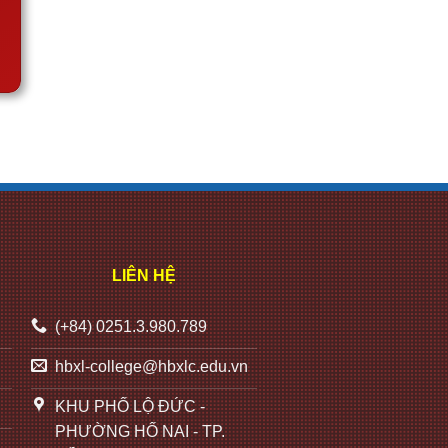
LIÊN HỆ
(+84) 0251.3.980.789
hbxl-college@hbxlc.edu.vn
KHU PHỐ LỘ ĐỨC -
PHƯỜNG HỐ NAI - TP.