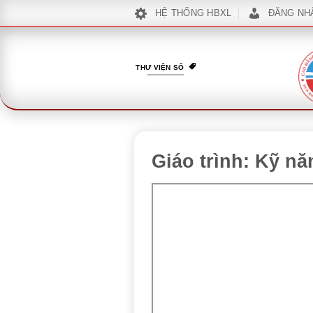
Bỏ
HỆ THỐNG HBXL
ĐĂNG NH
qua
nội
dung
THƯ VIỆN SỐ
Giáo trình: Kỹ n