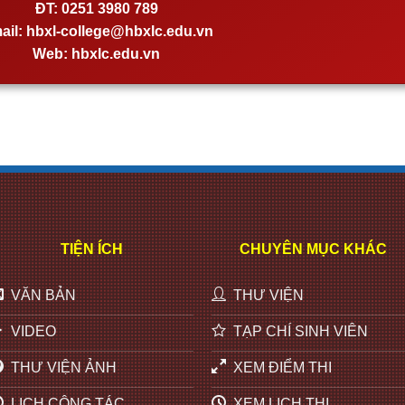
ĐT:
0251 3980 789
ail:
hbxl-college@hbxlc.edu.vn
Web:
hbxlc.edu.vn
TIỆN ÍCH
CHUYÊN MỤC KHÁC
VĂN BẢN
THƯ VIỆN
VIDEO
TẠP CHÍ SINH VIÊN
THƯ VIỆN ẢNH
XEM ĐIỂM THI
LỊCH CÔNG TÁC
XEM LỊCH THI