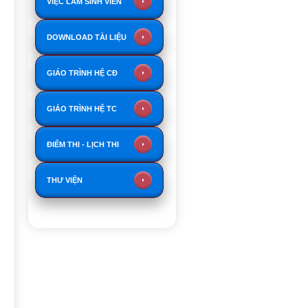
VIỆC LÀM SINH VIÊN
DOWNLOAD TÀI LIỆU
GIÁO TRÌNH HỆ CĐ
GIÁO TRÌNH HỆ TC
ĐIỂM THI - LỊCH THI
THƯ VIỆN