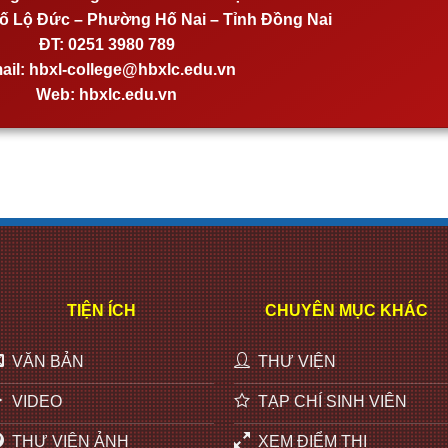
 Lộ Đức – Phường Hố Nai – Tỉnh Đồng Nai
ĐT:
0251 3980 789
ail:
hbxl-college@hbxlc.edu.vn
Web:
hbxlc.edu.vn
TIỆN ÍCH
CHUYÊN MỤC KHÁC
VĂN BẢN
THƯ VIỆN
VIDEO
TẠP CHÍ SINH VIÊN
THƯ VIỆN ẢNH
XEM ĐIỂM THI