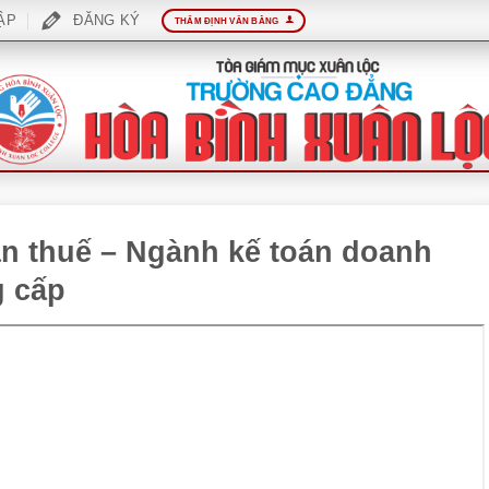
ẬP
ĐĂNG KÝ
THẨM ĐỊNH VĂN BẰNG
oán thuế – Ngành kế toán doanh
g cấp