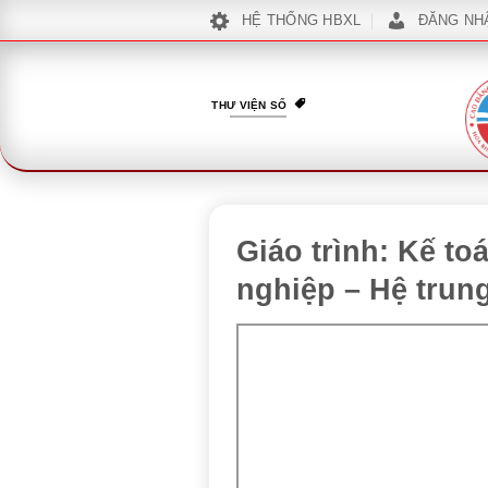
Bỏ
HỆ THỐNG HBXL
ĐĂNG NH
qua
nội
dung
THƯ VIỆN SỐ
Giáo trình: Kế t
nghiệp – Hệ trun