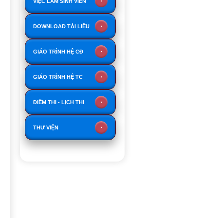
VIỆC LÀM SINH VIÊN
DOWNLOAD TÀI LIỆU
GIÁO TRÌNH HỆ CĐ
GIÁO TRÌNH HỆ TC
ĐIỂM THI - LỊCH THI
THƯ VIỆN