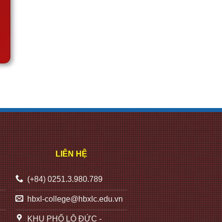
LIÊN HỆ
(+84) 0251.3.980.789
hbxl-college@hbxlc.edu.vn
KHU PHỐ LỘ ĐỨC -