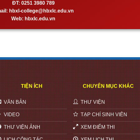
ĐT:
0251 3980 789
ail:
hbxl-college@hbxlc.edu.vn
Web:
hbxlc.edu.vn
TIỆN ÍCH
CHUYÊN MỤC KHÁC
VĂN BẢN
THƯ VIỆN
VIDEO
TẠP CHÍ SINH VIÊN
THƯ VIỆN ẢNH
XEM ĐIỂM THI
LỊCH CÔNG TÁC
XEM LỊCH THI