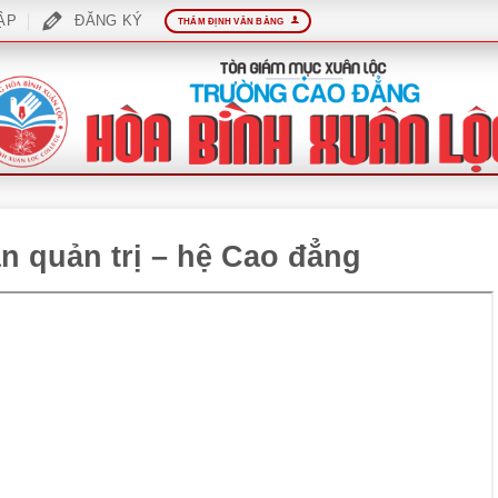
ẬP
ĐĂNG KÝ
THẨM ĐỊNH VĂN BẰNG
án quản trị – hệ Cao đẳng