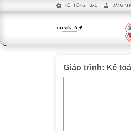
Bỏ
HỆ THỐNG HBXL
ĐĂNG NH
qua
nội
dung
THƯ VIỆN SỐ
Giáo trình: Kế to