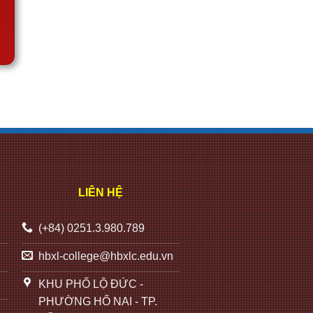
LIÊN HỆ
(+84) 0251.3.980.789
hbxl-college@hbxlc.edu.vn
KHU PHỐ LỘ ĐỨC -
PHƯỜNG HỐ NAI - TP.