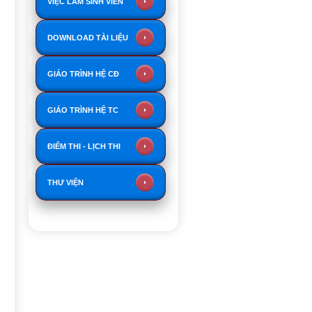
VIỆC LÀM SINH VIÊN
DOWNLOAD TÀI LIỆU
GIÁO TRÌNH HỆ CĐ
GIÁO TRÌNH HỆ TC
ĐIỂM THI - LỊCH THI
THƯ VIỆN