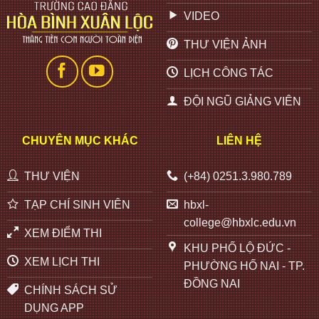
VIDEO
THƯ VIỆN ẢNH
LỊCH CÔNG TÁC
ĐỘI NGŨ GIẢNG VIÊN
CHUYÊN MỤC KHÁC
LIÊN HỆ
THƯ VIỆN
(+84) 0251.3.980.789
TẠP CHÍ SINH VIÊN
hbxl-
college@hbxlc.edu.vn
XEM ĐIỂM THI
KHU PHỐ LỘ ĐỨC -
XEM LỊCH THI
PHƯỜNG HỐ NAI - TP.
ĐỒNG NAI
CHÍNH SÁCH SỬ
DỤNG APP