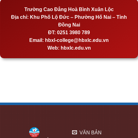
Trường Cao Đẳng Hoà Bình Xuân Lộc
Địa chỉ:
Khu Phố Lộ Đức – Phường Hố Nai – Tỉnh
Đồng Nai
ĐT:
0251 3980 789
Email:
hbxl-college@hbxlc.edu.vn
Web:
hbxlc.edu.vn
VĂN BẢN