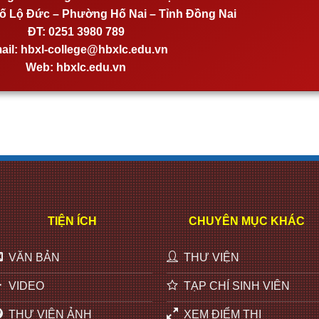
 Lộ Đức – Phường Hố Nai – Tỉnh Đồng Nai
ĐT:
0251 3980 789
ail:
hbxl-college@hbxlc.edu.vn
Web:
hbxlc.edu.vn
TIỆN ÍCH
CHUYÊN MỤC KHÁC
VĂN BẢN
THƯ VIỆN
VIDEO
TẠP CHÍ SINH VIÊN
THƯ VIỆN ẢNH
XEM ĐIỂM THI