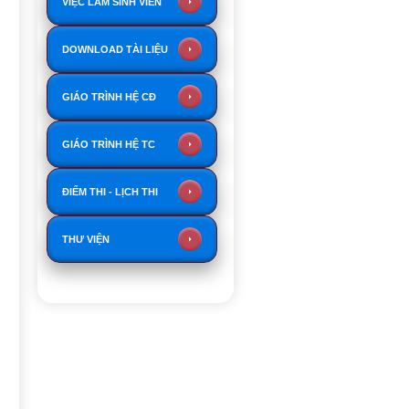
VIỆC LÀM SINH VIÊN
DOWNLOAD TÀI LIỆU
GIÁO TRÌNH HỆ CĐ
GIÁO TRÌNH HỆ TC
ĐIỂM THI - LỊCH THI
THƯ VIỆN