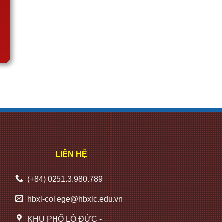
LIÊN HỆ
(+84) 0251.3.980.789
hbxl-college@hbxlc.edu.vn
KHU PHỐ LỘ ĐỨC -