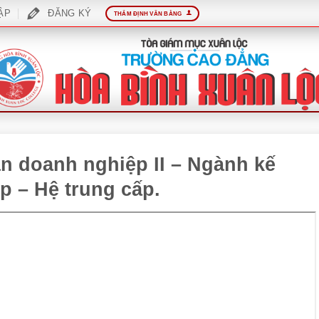
ẬP
ĐĂNG KÝ
THẨM ĐỊNH VĂN BẰNG
án doanh nghiệp II – Ngành kế
p – Hệ trung cấp.