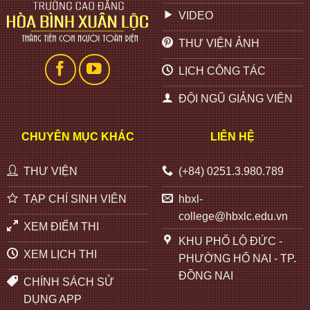
VIDEO
THƯ VIỆN ẢNH
LỊCH CÔNG TÁC
ĐỘI NGŨ GIẢNG VIÊN
CHUYÊN MỤC KHÁC
LIÊN HỆ
THƯ VIỆN
(+84) 0251.3.980.789
TẠP CHÍ SINH VIÊN
hbxl-
college@hbxlc.edu.vn
XEM ĐIỂM THI
KHU PHỐ LỘ ĐỨC -
XEM LỊCH THI
PHƯỜNG HỐ NAI - TP.
ĐỒNG NAI
CHÍNH SÁCH SỬ
DỤNG APP