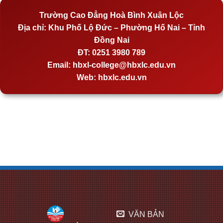
Trường Cao Đẳng Hoà Bình Xuân Lộc
Địa chỉ:
Khu Phố Lộ Đức – Phường Hố Nai – Tỉnh
Đồng Nai
ĐT:
0251 3980 789
Email:
hbxl-college@hbxlc.edu.vn
Web:
hbxlc.edu.vn
VĂN BẢN