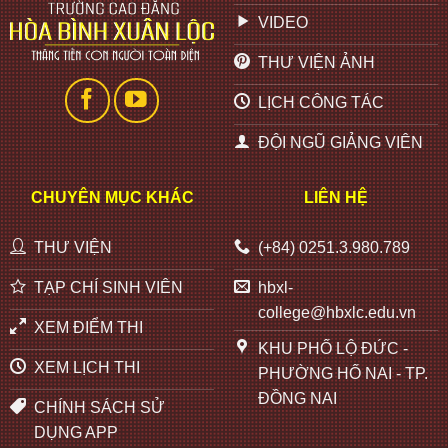
VIDEO
THƯ VIỆN ẢNH
LỊCH CÔNG TÁC
ĐỘI NGŨ GIẢNG VIÊN
CHUYÊN MỤC KHÁC
LIÊN HỆ
THƯ VIỆN
(+84) 0251.3.980.789
TẠP CHÍ SINH VIÊN
hbxl-
college@hbxlc.edu.vn
XEM ĐIỂM THI
KHU PHỐ LỘ ĐỨC -
XEM LỊCH THI
PHƯỜNG HỐ NAI - TP.
ĐỒNG NAI
CHÍNH SÁCH SỬ
DỤNG APP