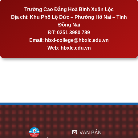
Trường Cao Đẳng Hoà Bình Xuân Lộc
Địa chỉ:
Khu Phố Lộ Đức – Phường Hố Nai – Tỉnh
Đồng Nai
ĐT:
0251 3980 789
Email:
hbxl-college@hbxlc.edu.vn
Web:
hbxlc.edu.vn
VĂN BẢN