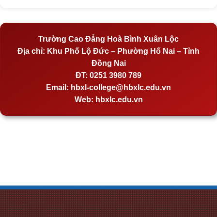
Trường Cao Đẳng Hoà Bình Xuân Lộc
Địa chỉ:
Khu Phố Lộ Đức – Phường Hố Nai – Tỉnh
Đồng Nai
ĐT:
0251 3980 789
Email:
hbxl-college@hbxlc.edu.vn
Web:
hbxlc.edu.vn