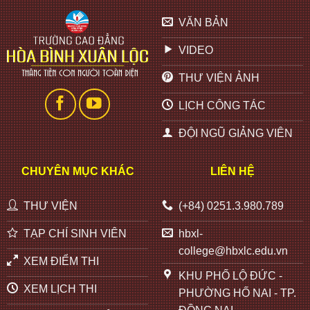
VĂN BẢN
VIDEO
THƯ VIỆN ẢNH
LỊCH CÔNG TÁC
ĐỘI NGŨ GIẢNG VIÊN
CHUYÊN MỤC KHÁC
LIÊN HỆ
THƯ VIỆN
(+84) 0251.3.980.789
TẠP CHÍ SINH VIÊN
hbxl-
college@hbxlc.edu.vn
XEM ĐIỂM THI
KHU PHỐ LỘ ĐỨC -
XEM LỊCH THI
PHƯỜNG HỐ NAI - TP.