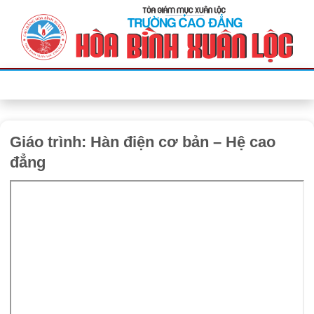
Bỏ
qua
nội
dung
Giáo trình: Hàn điện cơ bản – Hệ cao
đẳng