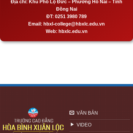
Địa chỉ:
Khu Phố Lộ Đức – Phường Hố Nai – Tỉnh
Đồng Nai
ĐT:
0251 3980 789
Email:
hbxl-college@hbxlc.edu.vn
Web:
hbxlc.edu.vn
VĂN BẢN
VIDEO