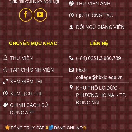
THƯ VIỆN ẢNH
LỊCH CÔNG TÁC
ĐỘI NGŨ GIẢNG VIÊN
CHUYÊN MỤC KHÁC
LIÊN HỆ
THƯ VIỆN
(+84) 0251.3.980.789
TẠP CHÍ SINH VIÊN
hbxl-
college@hbxlc.edu.vn
XEM ĐIỂM THI
KHU PHỐ LỘ ĐỨC -
XEM LỊCH THI
PHƯỜNG HỐ NAI - TP.
ĐỒNG NAI
CHÍNH SÁCH SỬ
DỤNG APP
0
0
TỔNG TRUY CẬP:
ĐANG ONLINE: