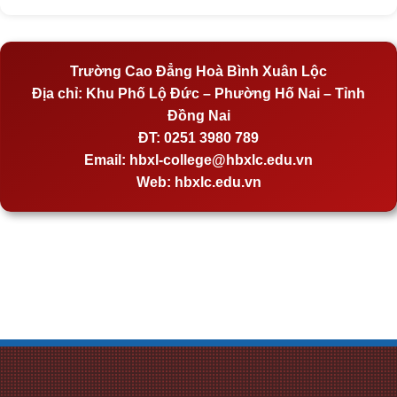
Trường Cao Đẳng Hoà Bình Xuân Lộc
Địa chỉ:
Khu Phố Lộ Đức – Phường Hố Nai – Tỉnh
Đồng Nai
ĐT:
0251 3980 789
Email:
hbxl-college@hbxlc.edu.vn
Web:
hbxlc.edu.vn