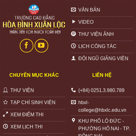
VĂN BẢN
VIDEO
THƯ VIỆN ẢNH
LỊCH CÔNG TÁC
ĐỘI NGŨ GIẢNG VIÊN
CHUYÊN MỤC KHÁC
LIÊN HỆ
THƯ VIỆN
(+84) 0251.3.980.789
TẠP CHÍ SINH VIÊN
hbxl-
college@hbxlc.edu.vn
XEM ĐIỂM THI
KHU PHỐ LỘ ĐỨC -
XEM LỊCH THI
PHƯỜNG HỐ NAI - TP.