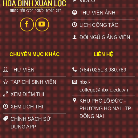
VIDEO
THƯ VIỆN ẢNH
LỊCH CÔNG TÁC
ĐỘI NGŨ GIẢNG VIÊN
CHUYÊN MỤC KHÁC
LIÊN HỆ
THƯ VIỆN
(+84) 0251.3.980.789
TẠP CHÍ SINH VIÊN
hbxl-
college@hbxlc.edu.vn
XEM ĐIỂM THI
KHU PHỐ LỘ ĐỨC -
XEM LỊCH THI
PHƯỜNG HỐ NAI - TP.
ĐỒNG NAI
CHÍNH SÁCH SỬ
DỤNG APP