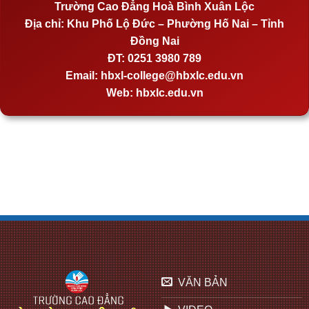
Trường Cao Đẳng Hoà Bình Xuân Lộc
Địa chỉ:
Khu Phố Lộ Đức – Phường Hố Nai – Tỉnh
Đồng Nai
ĐT:
0251 3980 789
Email:
hbxl-college@hbxlc.edu.vn
Web:
hbxlc.edu.vn
VĂN BẢN