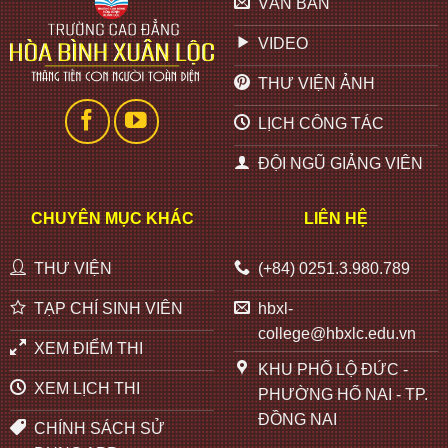
VĂN BẢN
VIDEO
THƯ VIỆN ẢNH
LỊCH CÔNG TÁC
ĐỘI NGŨ GIẢNG VIÊN
CHUYÊN MỤC KHÁC
LIÊN HỆ
THƯ VIỆN
(+84) 0251.3.980.789
TẠP CHÍ SINH VIÊN
hbxl-
college@hbxlc.edu.vn
XEM ĐIỂM THI
KHU PHỐ LỘ ĐỨC -
XEM LỊCH THI
PHƯỜNG HỐ NAI - TP.
ĐỒNG NAI
CHÍNH SÁCH SỬ