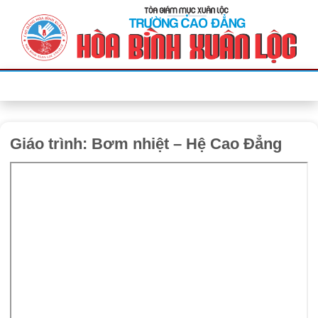
Bỏ
qua
nội
dung
Giáo trình: Bơm nhiệt – Hệ Cao Đẳng