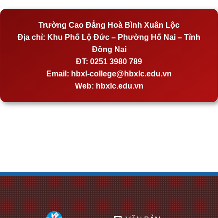
Trường Cao Đẳng Hoà Bình Xuân Lộc
Địa chỉ:
Khu Phố Lộ Đức – Phường Hố Nai – Tỉnh
Đồng Nai
ĐT:
0251 3980 789
Email:
hbxl-college@hbxlc.edu.vn
Web:
hbxlc.edu.vn