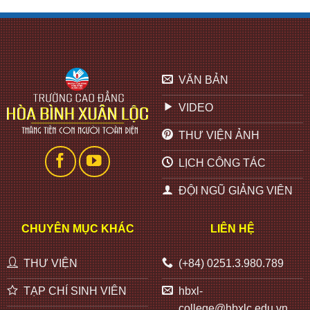
VĂN BẢN
VIDEO
THƯ VIỆN ẢNH
LỊCH CÔNG TÁC
ĐỘI NGŨ GIẢNG VIÊN
CHUYÊN MỤC KHÁC
LIÊN HỆ
THƯ VIỆN
(+84) 0251.3.980.789
TẠP CHÍ SINH VIÊN
hbxl-
college@hbxlc.edu.vn