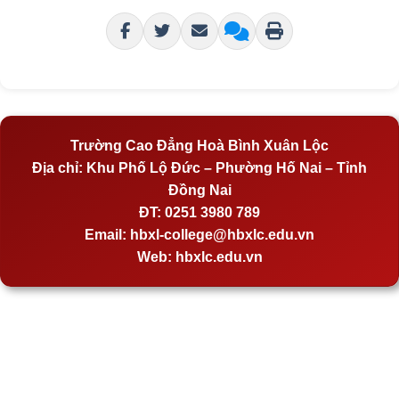
Trường Cao Đẳng Hoà Bình Xuân Lộc
Địa chỉ:
Khu Phố Lộ Đức – Phường Hố Nai – Tỉnh
Đồng Nai
ĐT:
0251 3980 789
Email:
hbxl-college@hbxlc.edu.vn
Web:
hbxlc.edu.vn