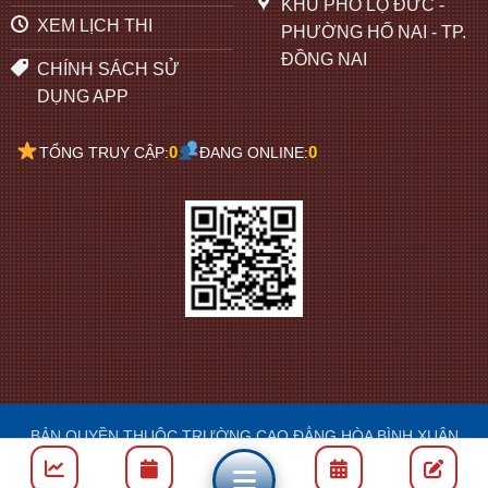
KHU PHỐ LỘ ĐỨC -
XEM LỊCH THI
PHƯỜNG HỐ NAI - TP.
ĐỒNG NAI
CHÍNH SÁCH SỬ
DỤNG APP
0
0
TỔNG TRUY CẬP:
ĐANG ONLINE:
BẢN QUYỀN THUỘC TRƯỜNG CAO ĐẲNG HÒA BÌNH XUÂN
LỘC