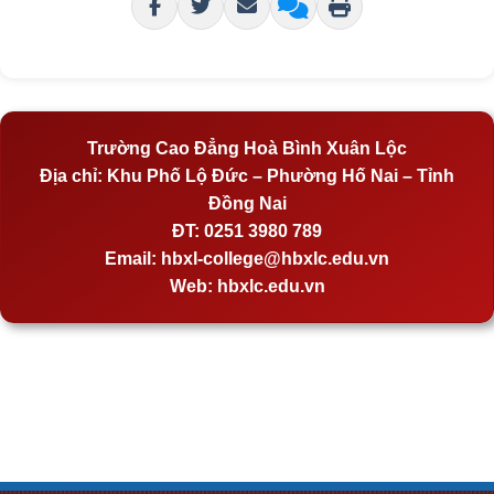
Trường Cao Đẳng Hoà Bình Xuân Lộc
Địa chỉ:
Khu Phố Lộ Đức – Phường Hố Nai – Tỉnh
Đồng Nai
ĐT:
0251 3980 789
Email:
hbxl-college@hbxlc.edu.vn
Web:
hbxlc.edu.vn