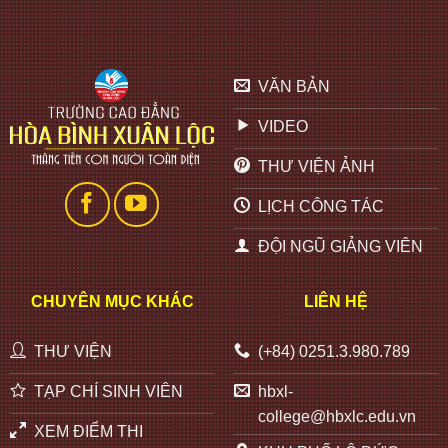
VĂN BẢN
VIDEO
THƯ VIỆN ẢNH
LỊCH CÔNG TÁC
ĐỘI NGŨ GIẢNG VIÊN
CHUYÊN MỤC KHÁC
LIÊN HỆ
THƯ VIỆN
(+84) 0251.3.980.789
TẠP CHÍ SINH VIÊN
hbxl-
college@hbxlc.edu.vn
XEM ĐIỂM THI