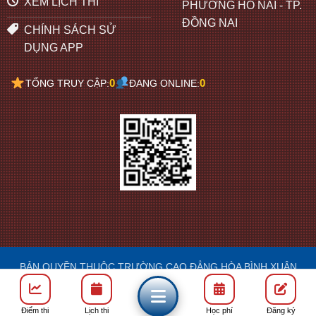
XEM LỊCH THI
PHƯỜNG HỐ NAI - TP.
ĐỒNG NAI
CHÍNH SÁCH SỬ
DỤNG APP
0
0
TỔNG TRUY CẬP:
ĐANG ONLINE:
BẢN QUYỀN THUỘC TRƯỜNG CAO ĐẲNG HÒA BÌNH XUÂN
LỘC
DESIGN: FRANCIS
Điểm thi
Lịch thi
Học phí
Đăng ký