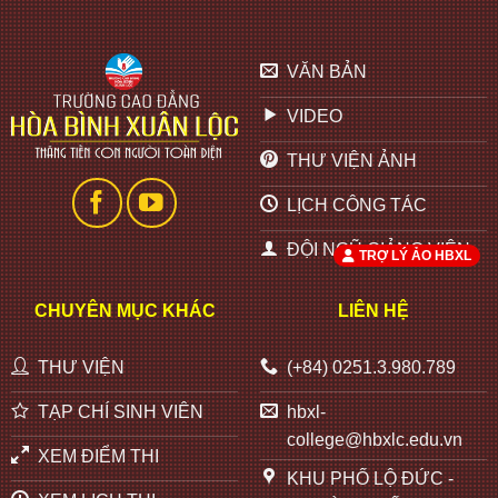
VĂN BẢN
VIDEO
THƯ VIỆN ẢNH
LỊCH CÔNG TÁC
ĐỘI NGŨ GIẢNG VIÊN
TRỢ LÝ ẢO HBXL
CHUYÊN MỤC KHÁC
LIÊN HỆ
THƯ VIỆN
(+84) 0251.3.980.789
TẠP CHÍ SINH VIÊN
hbxl-
college@hbxlc.edu.vn
XEM ĐIỂM THI
KHU PHỐ LỘ ĐỨC -