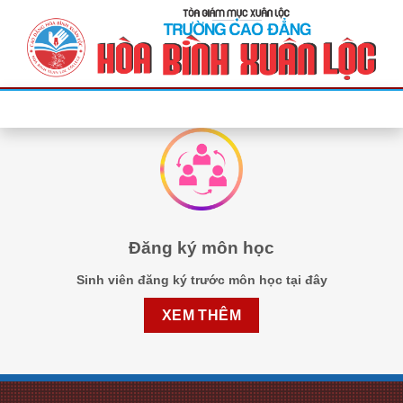
Bỏ
qua
nội
dung
Đăng ký môn học
Sinh viên đăng ký trước môn học tại đây
XEM THÊM