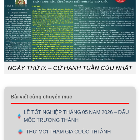
NGÀY THỨ IX – CỬ HÀNH TUẦN CỬU NHẬT
Bài viết cùng chuyên mục
LỄ TỐT NGHIỆP THÁNG 05 NĂM 2026 – DẤU
MỐC TRƯỞNG THÀNH
THƯ MỜI THAM GIA CUỘC THI ẢNH