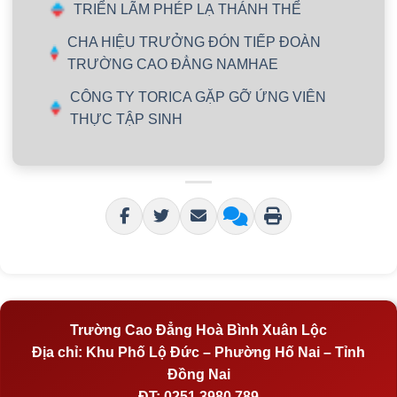
TRIỂN LÃM PHÉP LẠ THÁNH THỂ
CHA HIỆU TRƯỞNG ĐÓN TIẾP ĐOÀN
TRƯỜNG CAO ĐẲNG NAMHAE
CÔNG TY TORICA GẶP GỠ ỨNG VIÊN
THỰC TẬP SINH
Trường Cao Đẳng Hoà Bình Xuân Lộc
Địa chỉ:
Khu Phố Lộ Đức – Phường Hố Nai – Tỉnh
Đồng Nai
ĐT:
0251 3980 789