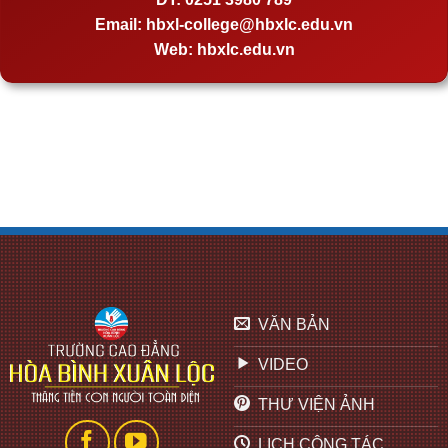
Email:
hbxl-college@hbxlc.edu.vn
Web:
hbxlc.edu.vn
VĂN BẢN
VIDEO
THƯ VIỆN ẢNH
LỊCH CÔNG TÁC