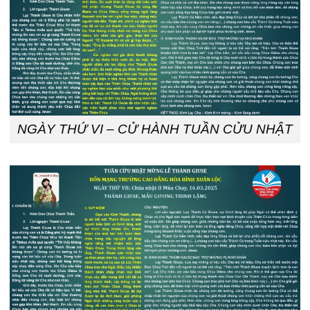
NGÀY THỨ VI – CỬ HÀNH TUẦN CỬU NHẬT