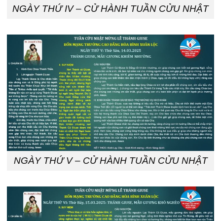
NGÀY THỨ IV – CỬ HÀNH TUẦN CỬU NHẬT
NGÀY THỨ V – CỬ HÀNH TUẦN CỬU NHẬT