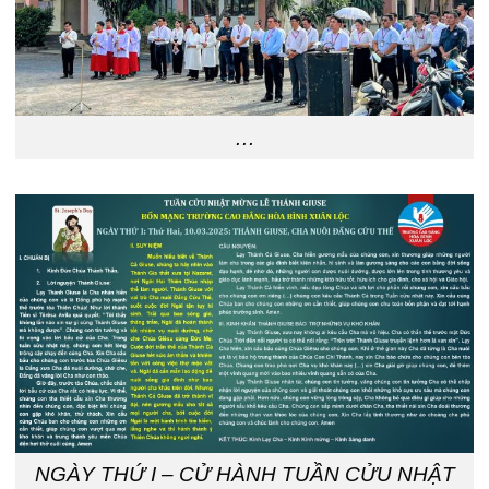
…
NGÀY THỨ I – CỬ HÀNH TUẦN CỬU NHẬT