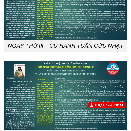
NGÀY THỨ III – CỬ HÀNH TUẦN CỬU NHẬT
TRỢ LÝ ẢO HBXL