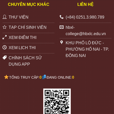
CHUYÊN MỤC KHÁC
LIÊN HỆ
THƯ VIỆN
(+84) 0251.3.980.789
TẠP CHÍ SINH VIÊN
hbxl-
college@hbxlc.edu.vn
XEM ĐIỂM THI
KHU PHỐ LỘ ĐỨC -
XEM LỊCH THI
PHƯỜNG HỐ NAI - TP.
ĐỒNG NAI
CHÍNH SÁCH SỬ
DỤNG APP
0
0
TỔNG TRUY CẬP:
ĐANG ONLINE: