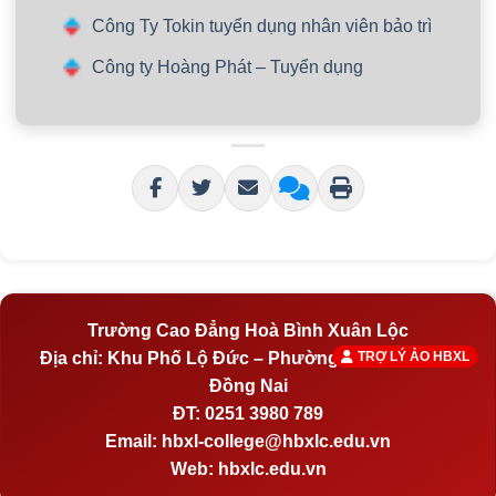
Công Ty Tokin tuyển dụng nhân viên bảo trì
Công ty Hoàng Phát – Tuyển dụng
Trường Cao Đẳng Hoà Bình Xuân Lộc
Địa chỉ:
Khu Phố Lộ Đức – Phường Hố Nai – Tỉnh
TRỢ LÝ ẢO HBXL
Đồng Nai
ĐT:
0251 3980 789
Email:
hbxl-college@hbxlc.edu.vn
Web:
hbxlc.edu.vn