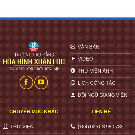
VĂN BẢN
VIDEO
THƯ VIỆN ẢNH
LỊCH CÔNG TÁC
ĐỘI NGŨ GIẢNG VIÊN
CHUYÊN MỤC KHÁC
LIÊN HỆ
THƯ VIỆN
(+84) 0251.3.980.789