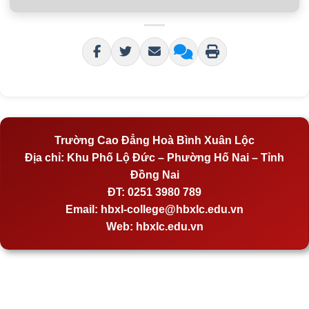
Trường Cao Đẳng Hoà Bình Xuân Lộc
Địa chỉ:
Khu Phố Lộ Đức – Phường Hố Nai – Tỉnh
Đồng Nai
ĐT:
0251 3980 789
Email:
hbxl-college@hbxlc.edu.vn
Web:
hbxlc.edu.vn