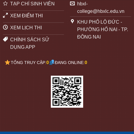
TẠP CHÍ SINH VIÊN
hbxl-
college@hbxlc.edu.vn
XEM ĐIỂM THI
KHU PHỐ LỘ ĐỨC -
XEM LỊCH THI
PHƯỜNG HỐ NAI - TP.
ĐỒNG NAI
CHÍNH SÁCH SỬ
DỤNG APP
0
0
TỔNG TRUY CẬP:
ĐANG ONLINE: