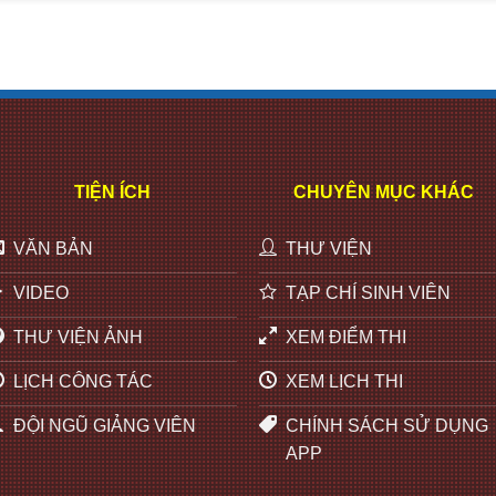
TIỆN ÍCH
CHUYÊN MỤC KHÁC
VĂN BẢN
THƯ VIỆN
VIDEO
TẠP CHÍ SINH VIÊN
THƯ VIỆN ẢNH
XEM ĐIỂM THI
LỊCH CÔNG TÁC
XEM LỊCH THI
ĐỘI NGŨ GIẢNG VIÊN
CHÍNH SÁCH SỬ DỤNG
APP