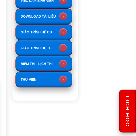
VIỆC LÀM SINH VIÊN
DOWNLOAD TÀI LIỆU
GIÁO TRÌNH HỆ CĐ
GIÁO TRÌNH HỆ TC
ĐIỂM THI - LỊCH THI
THƯ VIỆN
LỊCH HỌC