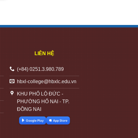
LIÊN HỆ
(+84) 0251.3.980.789
hbxl-college@hbxlc.edu.vn
KHU PHỐ LỘ ĐỨC -
PHƯỜNG HỐ NAI - TP.
ĐỒNG NAI
Google Play
App Store