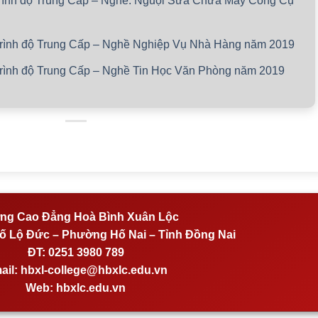
trình độ Trung Cấp – Nghề: Nguội Sửa Chữa Máy Công Cụ
 trình độ Trung Cấp – Nghề Nghiệp Vụ Nhà Hàng năm 2019
trình độ Trung Cấp – Nghề Tin Học Văn Phòng năm 2019
ng Cao Đẳng Hoà Bình Xuân Lộc
 Lộ Đức – Phường Hố Nai – Tỉnh Đồng Nai
ĐT:
0251 3980 789
ail:
hbxl-college@hbxlc.edu.vn
Web:
hbxlc.edu.vn