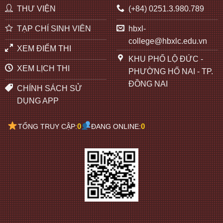
THƯ VIỆN
(+84) 0251.3.980.789
TẠP CHÍ SINH VIÊN
hbxl-
college@hbxlc.edu.vn
XEM ĐIỂM THI
KHU PHỐ LỘ ĐỨC -
XEM LỊCH THI
PHƯỜNG HỐ NAI - TP.
ĐỒNG NAI
CHÍNH SÁCH SỬ
DỤNG APP
0
0
TỔNG TRUY CẬP:
ĐANG ONLINE: