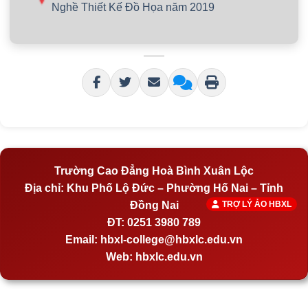
Nghề Thiết Kế Đồ Họa năm 2019
Trường Cao Đẳng Hoà Bình Xuân Lộc
Địa chỉ:
Khu Phố Lộ Đức – Phường Hố Nai – Tỉnh
Đồng Nai
TRỢ LÝ ẢO HBXL
ĐT:
0251 3980 789
Email:
hbxl-college@hbxlc.edu.vn
Web:
hbxlc.edu.vn