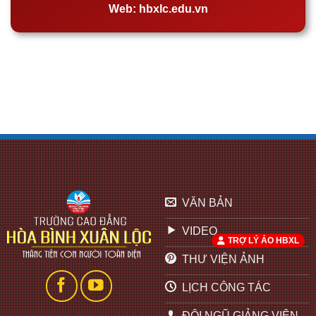
Web:
hbxlc.edu.vn
VĂN BẢN
VIDEO
TRỢ LÝ ẢO HBXL
THƯ VIỆN ẢNH
LỊCH CÔNG TÁC
ĐỘI NGŨ GIẢNG VIÊN