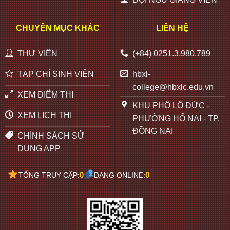
CHUYÊN MỤC KHÁC
LIÊN HỆ
THƯ VIỆN
(+84) 0251.3.980.789
TẠP CHÍ SINH VIÊN
hbxl-
college@hbxlc.edu.vn
XEM ĐIỂM THI
KHU PHỐ LỘ ĐỨC -
XEM LỊCH THI
PHƯỜNG HỐ NAI - TP.
ĐỒNG NAI
CHÍNH SÁCH SỬ
DỤNG APP
0
0
TỔNG TRUY CẬP:
ĐANG ONLINE: