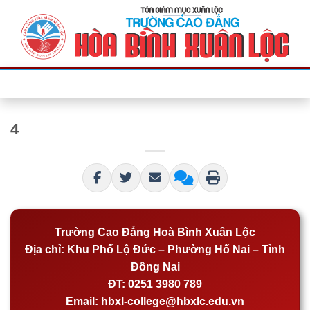
Bỏ
qua
nội
dung
4
Trường Cao Đẳng Hoà Bình Xuân Lộc
Địa chỉ:
Khu Phố Lộ Đức – Phường Hố Nai – Tỉnh
Đồng Nai
ĐT:
0251 3980 789
Email:
hbxl-college@hbxlc.edu.vn