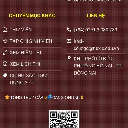
CHUYÊN MỤC KHÁC
LIÊN HỆ
THƯ VIỆN
(+84) 0251.3.980.789
TẠP CHÍ SINH VIÊN
hbxl-
college@hbxlc.edu.vn
XEM ĐIỂM THI
KHU PHỐ LỘ ĐỨC -
XEM LỊCH THI
PHƯỜNG HỐ NAI - TP.
ĐỒNG NAI
CHÍNH SÁCH SỬ
DỤNG APP
0
0
TỔNG TRUY CẬP:
ĐANG ONLINE: