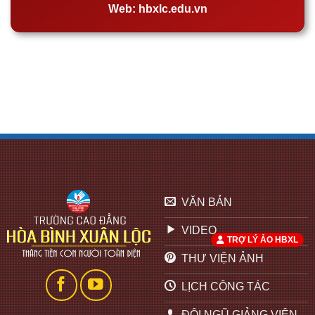
Web:
hbxlc.edu.vn
VĂN BẢN
VIDEO
TRỢ LÝ ẢO HBXL
THƯ VIỆN ẢNH
LỊCH CÔNG TÁC
ĐỘI NGŨ GIẢNG VIÊN