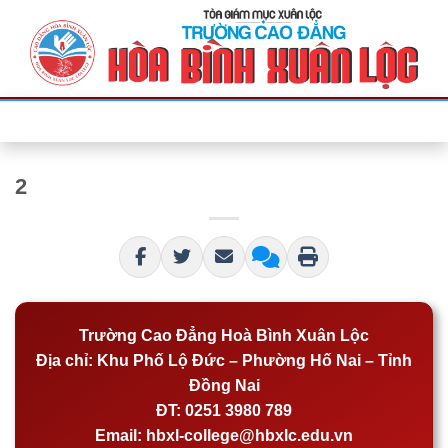
Bỏ
qua
nội
dung
2
Trường Cao Đẳng Hoà Bình Xuân Lộc
Địa chỉ:
Khu Phố Lộ Đức – Phường Hố Nai – Tỉnh
Đồng Nai
ĐT:
0251 3980 789
Email:
hbxl-college@hbxlc.edu.vn