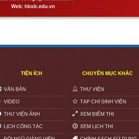
Web:
hbxlc.edu.vn
TIỆN ÍCH
CHUYÊN MỤC KHÁC
VĂN BẢN
THƯ VIỆN
VIDEO
TẠP CHÍ SINH VIÊN
THƯ VIỆN ẢNH
XEM ĐIỂM THI
LỊCH CÔNG TÁC
XEM LỊCH THI
ĐỘI NGŨ GIẢNG VIÊN
CHÍNH SÁCH SỬ DỤNG