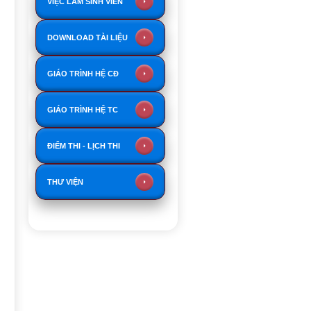
VIỆC LÀM SINH VIÊN
DOWNLOAD TÀI LIỆU
GIÁO TRÌNH HỆ CĐ
GIÁO TRÌNH HỆ TC
ĐIỂM THI - LỊCH THI
THƯ VIỆN