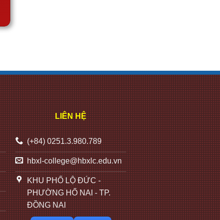
LIÊN HỆ
(+84) 0251.3.980.789
hbxl-college@hbxlc.edu.vn
KHU PHỐ LỘ ĐỨC -
PHƯỜNG HỐ NAI - TP.
ĐỒNG NAI