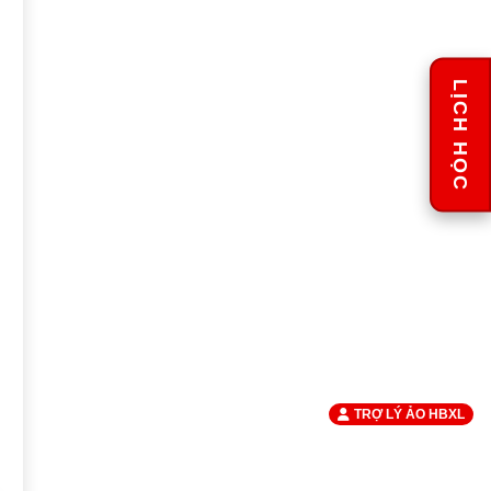
LỊCH HỌC
TRỢ LÝ ẢO HBXL