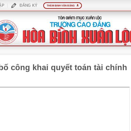
ẬP
ĐĂNG KÝ
THẨM ĐỊNH VĂN BẰNG
bố công khai quyết toán tài chính