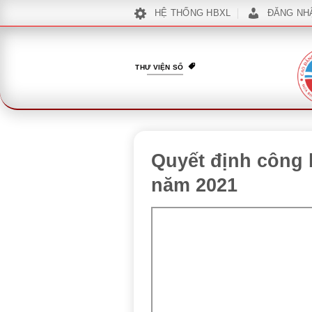
Bỏ
HỆ THỐNG HBXL
ĐĂNG NH
qua
nội
dung
THƯ VIỆN SỐ
Quyết định công 
năm 2021